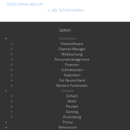
https://www.apro.at/
→ alle Schnittstellen
Seiten
Funktionen
Hotelsoftware
Channel-Manager
Webbuchung
Personalmanagement
Finanzen
Schnittstellen
Statistiken
Für Deutschland
Weitere Funktionen
Vorteile
Einfach
Mobil
Flexibel
Günstig
Zuverlässig
Preise
Referenzen