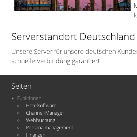
M
l
Serverstandort Deutschland
Unsere Server für unsere deutschen Kunden 
schnelle Verbindung garantiert.
Seiten
Funktionen
Hotelsoftware
Channel-Manager
Webbuchung
Personalmanagement
Finanzen