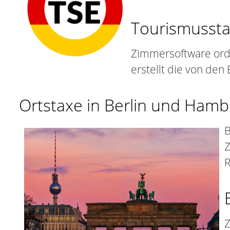
Tourismusstat
Zimmersoftware ord
erstellt die von de
Ortstaxe in Berlin und Ham
B
Z
R
Z