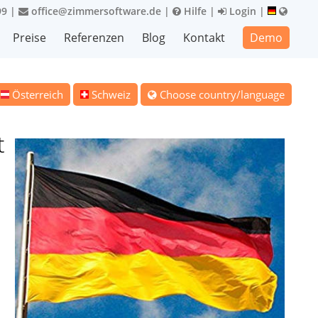
99
|
office@zimmersoftware.de
|
Hilfe
|
Login
|
Preise
Referenzen
Blog
Kontakt
Demo
Österreich
Schweiz
Choose country/language
t