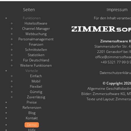
Seiten
Impressum
Funktionen
Für den Inhalt verantwo
Hotelsoftware
Channel-Manager
Webbuchung
Personalmanagement
Zimmersoftware 
Finanzen
Stammersdorfer Str. 
Schnittstellen
2201 Gerasdorf bei 
Statistiken
office@zimmersoftwa
Für Deutschland
+49 5321 77 99 0 
Weitere Funktionen
Vorteile
Datenschutzerklär
Einfach
Mobil
© Copyright 202
Flexibel
Allgemeine Geschäftsbed
Günstig
Bilder: Zimmersoftware KG, M
Zuverlässig
Texte und Layout: Zimmers
Preise
Referenzen
Blog
Kontakt
Demo
Hilfe