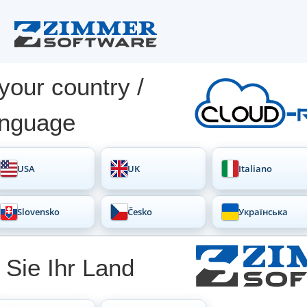
our country /
anguage
USA
UK
Italiano
Slovensko
Česko
Українська
Sie Ihr Land