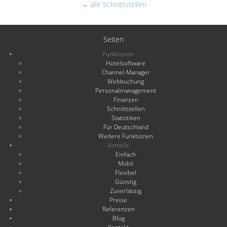
→ alle Schnittstellen
Seiten
Funktionen
Hotelsoftware
Channel-Manager
Webbuchung
Personalmanagement
Finanzen
Schnittstellen
Statistiken
Für Deutschland
Weitere Funktionen
Vorteile
Einfach
Mobil
Flexibel
Günstig
Zuverlässig
Preise
Referenzen
Blog