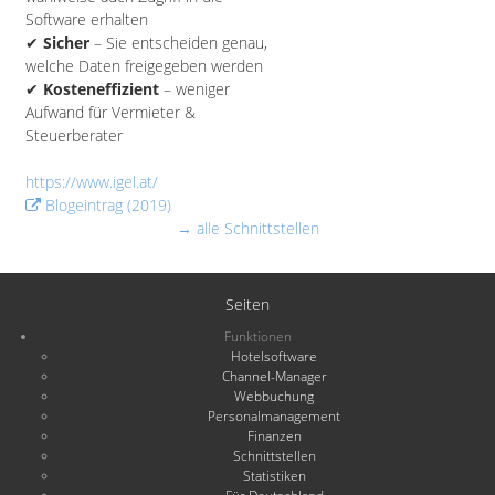
Software erhalten
✔
Sicher
– Sie entscheiden genau,
welche Daten freigegeben werden
✔
Kosteneffizient
– weniger
Aufwand für Vermieter &
Steuerberater
https://www.igel.at/
Blogeintrag (2019)
→ alle Schnittstellen
Seiten
Funktionen
Hotelsoftware
Channel-Manager
Webbuchung
Personalmanagement
Finanzen
Schnittstellen
Statistiken