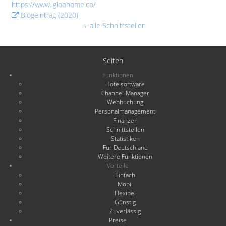
https://www.igloohome.co/
Blogeintrag (2020)
→ alle Schnittstellen
Seiten
Funktionen
Hotelsoftware
Channel-Manager
Webbuchung
Personalmanagement
Finanzen
Schnittstellen
Statistiken
Für Deutschland
Weitere Funktionen
Vorteile
Einfach
Mobil
Flexibel
Günstig
Zuverlässig
Preise