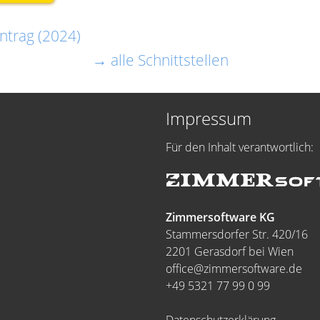
ntrag (2024)
→ alle Schnittstellen
Impressum
Für den Inhalt verantwortlich:
Zimmersoftware KG
Stammersdorfer Str. 420/16
2201 Gerasdorf bei Wien
office@zimmersoftware.de
+49 5321 77 99 0 99