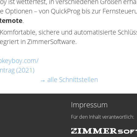
y ist wetterfest, in verschiedenen Größen erhäl
he Optionen – von QuickProg bis zur Fernsteuer
Remote
.
Komfortable, sichere und automatisierte Schlü
tegriert in ZimmerSoftware.
gokeyboy.com/
ntrag (2021)
→ alle Schnittstellen
Impressum
Für den Inhalt verantwortlich: