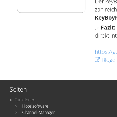
Der keyBo
zahlreic
KeyBoy
✅
Fazit:
direkt in
https://
Blogei
Seiten
Funktionen
Hotelsoftware
Channel-Manager