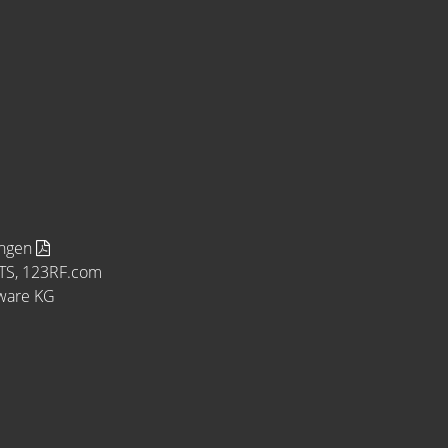
ungen
MTS, 123RF.com
tware KG