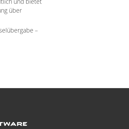
tlich und bietet
ung über
sselübergabe –