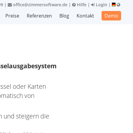
99
|
office@zimmersoftware.de
|
Hilfe
|
Login
|
Preise
Referenzen
Blog
Kontakt
Demo
sselausgabesystem
üssel oder Karten
omatisch von
 und steigern die