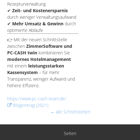
Rezepturverwaltung
✔
Zeit- und Kostenersparnis
durch weniger Verwaltungsaufwand
✔
Mehr Umsatz & Gewinn
durch
optimierte Abläufe
👉 Mit der neuen Schnittstelle
zwischen
ZimmerSoftware und
PC-CASH twin
kombinieren Sie
modernes Hotelmanagement
mit einem
leistungsstarken
Kassensystem
– für mehr
Transparenz, weniger Aufwand und
höhere Effizienz.
https://www.pc-cash-team.de/
Blogeintrag (2021)
→ alle Schnittstellen
Seiten