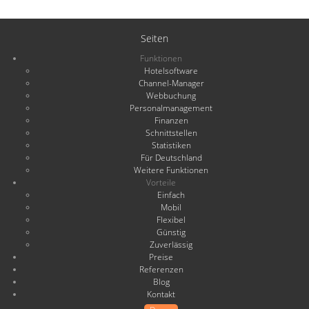
Seiten
Funktionen
Hotelsoftware
Channel-Manager
Webbuchung
Personalmanagement
Finanzen
Schnittstellen
Statistiken
Für Deutschland
Weitere Funktionen
Vorteile
Einfach
Mobil
Flexibel
Günstig
Zuverlässig
Preise
Referenzen
Blog
Kontakt