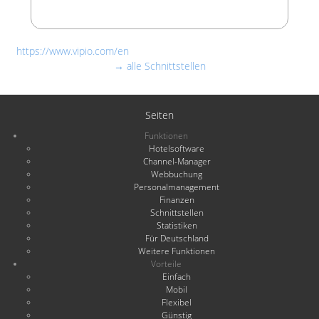
https://www.vipio.com/en
→ alle Schnittstellen
Seiten
Funktionen
Hotelsoftware
Channel-Manager
Webbuchung
Personalmanagement
Finanzen
Schnittstellen
Statistiken
Für Deutschland
Weitere Funktionen
Vorteile
Einfach
Mobil
Flexibel
Günstig